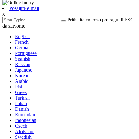
Pošaljite e-mail
x
Pritisnite enter za pretragu ili ESC
da zatvorite
English
French
German
Portuguese
Spanish
Russian
Japanese
Korean
Arabic
Irish
Greek
Turkish
Italian
Danish
Romanian
Indonesian
Czech
Afrikaans
Swedish