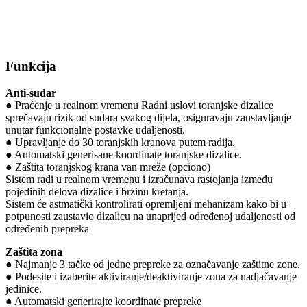
Funkcija
Anti-sudar
● Praćenje u realnom vremenu Radni uslovi toranjske dizalice
sprečavaju rizik od sudara svakog dijela, osiguravaju zaustavljanje
unutar funkcionalne postavke udaljenosti.
● Upravljanje do 30 toranjskih kranova putem radija.
● Automatski generisane koordinate toranjske dizalice.
● Zaštita toranjskog krana van mreže (opciono)
Sistem radi u realnom vremenu i izračunava rastojanja između
pojedinih delova dizalice i brzinu kretanja.
Sistem će astmatički kontrolirati opremljeni mehanizam kako bi u
potpunosti zaustavio dizalicu na unaprijed određenoj udaljenosti od
određenih prepreka
Zaštita zona
● Najmanje 3 tačke od jedne prepreke za označavanje zaštitne zone.
● Podesite i izaberite aktiviranje/deaktiviranje zona za nadjačavanje
jedinice.
● Automatski generirajte koordinate prepreke