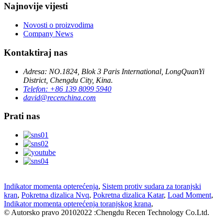
Najnovije vijesti
Novosti o proizvodima
Company News
Kontaktiraj nas
Adresa: NO.1824, Blok 3 Paris International, LongQuanYi
District, Chengdu City, Kina.
Telefon: +86 139 8099 5940
david@recenchina.com
Prati nas
Indikator momenta opterećenja
,
Sistem protiv sudara za toranjski
kran
,
Pokretna dizalica Nvq
,
Pokretna dizalica Katar
,
Load Moment
,
Indikator momenta opterećenja toranjskog krana
,
© Autorsko pravo 20102022 :Chengdu Recen Technology Co.Ltd.