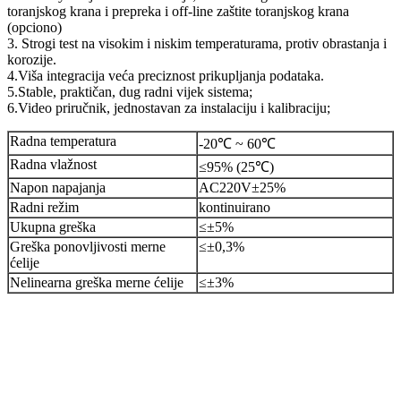
toranjskog krana i prepreka i off-line zaštite toranjskog krana
(opciono)
3. Strogi test na visokim i niskim temperaturama, protiv obrastanja i
korozije.
4.Viša integracija veća preciznost prikupljanja podataka.
5.Stable, praktičan, dug radni vijek sistema;
6.Video priručnik, jednostavan za instalaciju i kalibraciju;
Radna temperatura
-20℃ ~ 60℃
Radna vlažnost
≤95% (25℃)
Napon napajanja
AC220V±25%
Radni režim
kontinuirano
Ukupna greška
≤±5%
Greška ponovljivosti merne
≤±0,3%
ćelije
Nelinearna greška merne ćelije
≤±3%