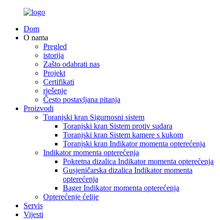
Dom
O nama
Pregled
istorija
Zašto odabrati nas
Projekt
Certifikati
rješenje
Često postavljana pitanja
Proizvodi
Toranjski kran Sigurnosni sistem
Toranjski kran Sistem protiv sudara
Toranjski kran Sistem kamere s kukom
Toranjski kran Indikator momenta opterećenja
Indikator momenta opterećenja
Pokretna dizalica Indikator momenta opterećenja
Gusjeničarska dizalica Indikator momenta
opterećenja
Bager Indikator momenta opterećenja
Opterećenje ćelije
Servis
Vijesti