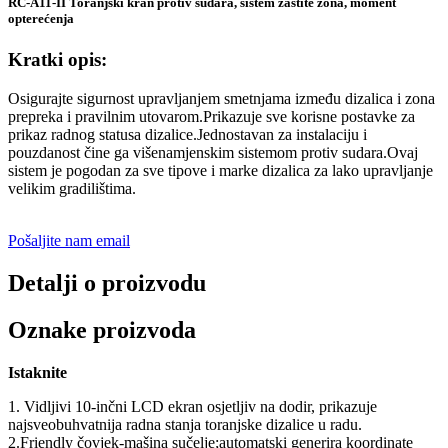
RC-A11-II Toranjski kran protiv sudara, sistem zaštite zona, moment
opterećenja
Kratki opis:
Osigurajte sigurnost upravljanjem smetnjama između dizalica i zona
prepreka i pravilnim utovarom.Prikazuje sve korisne postavke za
prikaz radnog statusa dizalice.Jednostavan za instalaciju i
pouzdanost čine ga višenamjenskim sistemom protiv sudara.Ovaj
sistem je pogodan za sve tipove i marke dizalica za lako upravljanje
velikim gradilištima.
Pošaljite nam email
Detalji o proizvodu
Oznake proizvoda
Istaknite
1. Vidljivi 10-inčni LCD ekran osjetljiv na dodir, prikazuje
najsveobuhvatnija radna stanja toranjske dizalice u radu.
2.Friendly čovjek-mašina sučelje;automatski generira koordinate