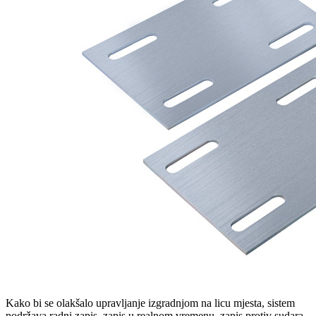
Kako bi se olakšalo upravljanje izgradnjom na licu mjesta, sistem
podržava radni zapis, zapis u realnom vremenu, zapis protiv sudara,