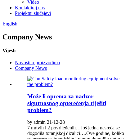
Video
Kontaktiraj nas
Projektni slučajevi
English
Company News
Vijesti
Novosti o proizvodima
Company News
Može li oprema za nadzor
sigurnosnog opterećenja riješiti
problem?
by admin 21-12-28
7 mrtvih i 2 povrijeđenih…Još jedna nesreća se
dogodila toranjskoj dizalici….Ove godine, koliko
se nesreća sa toranjskim kranom dogodilo gotovo