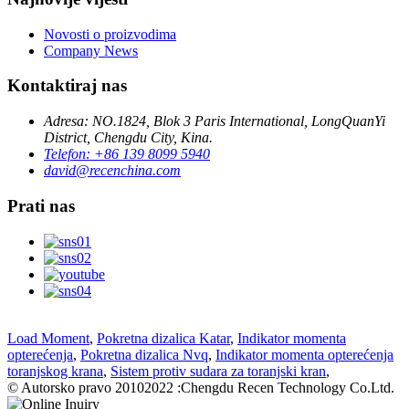
Novosti o proizvodima
Company News
Kontaktiraj nas
Adresa: NO.1824, Blok 3 Paris International, LongQuanYi
District, Chengdu City, Kina.
Telefon: +86 139 8099 5940
david@recenchina.com
Prati nas
Load Moment
,
Pokretna dizalica Katar
,
Indikator momenta
opterećenja
,
Pokretna dizalica Nvq
,
Indikator momenta opterećenja
toranjskog krana
,
Sistem protiv sudara za toranjski kran
,
© Autorsko pravo 20102022 :Chengdu Recen Technology Co.Ltd.