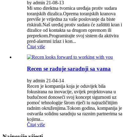
by admin 21-08-13
Mi smo direktna tvornica uređaja protiv sudara
toranjskih dizalica.Oprema toranjskih kranova
previše je vrijedna za vaše poslovanje da biste
riskirali.Naš uređaj protiv sudara će zaštititi kran i
dizalice od kontakta sa drugom opremom ili
preprekom.Programirajte svoj sistem da aktivira
pred-alarmni izlaz i kon...
Čitaj više
Recen se raduje saradnji sa vama
by admin 21-04-14
Recen je kompanija koja je oduvijek bila
fokusirana na inovacije, uvijek projektovana u
budućnost donoseći svoj koncept sigurnosti uz
pomoć tehnologije širom riječi iu najrazličitijim
radnim okruženjima.Tokom godina, kompanija je
ostvarila solidnu saradnju sa raznim partnerima sa
kojima...
Čitaj više
Najnovije vijesti