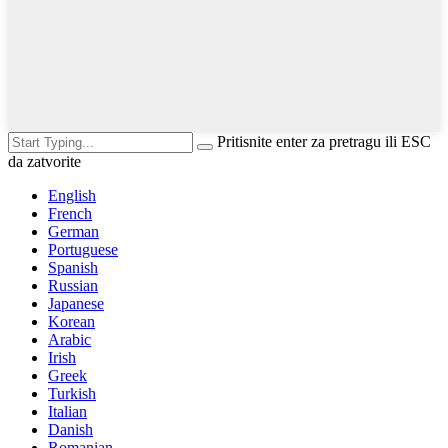
Pritisnite enter za pretragu ili ESC
da zatvorite
English
French
German
Portuguese
Spanish
Russian
Japanese
Korean
Arabic
Irish
Greek
Turkish
Italian
Danish
Romanian