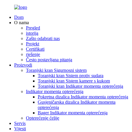
Dom
O nama
Pregled
istorija
Zašto odabrati nas
Projekt
Certifikati
rješenje
Često postavljana pitanja
Proizvodi
Toranjski kran Sigurnosni sistem
Toranjski kran Sistem protiv sudara
Toranjski kran Sistem kamere s kukom
Toranjski kran Indikator momenta opterećenja
Indikator momenta opterećenja
Pokretna dizalica Indikator momenta opterećenja
Gusjeničarska dizalica Indikator momenta
opterećenja
Bager Indikator momenta opterećenja
Opterećenje ćelije
Servis
Vijesti