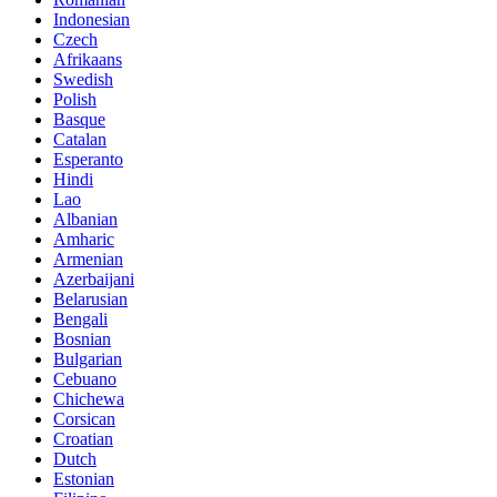
Indonesian
Czech
Afrikaans
Swedish
Polish
Basque
Catalan
Esperanto
Hindi
Lao
Albanian
Amharic
Armenian
Azerbaijani
Belarusian
Bengali
Bosnian
Bulgarian
Cebuano
Chichewa
Corsican
Croatian
Dutch
Estonian